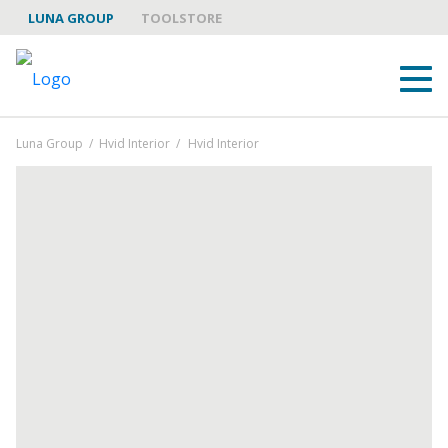
LUNA GROUP
TOOLSTORE
Luna Group
/
Hvid Interior
/
Hvid Interior
LUNA GROUP
LUNA GROUP YHTEISTYÖKUMPPANINA