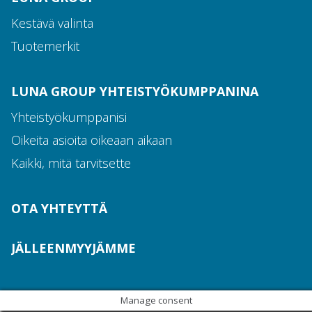
Kestävä valinta
Tuotemerkit
LUNA GROUP YHTEISTYÖKUMPPANINA
Yhteistyökumppanisi
Oikeita asioita oikeaan aikaan
Ota yhteyttä
Kaikki, mitä tarvitsette
Tiimimme
OTA YHTEYTTÄ
JÄLLEENMYYJÄMME
Manage consent