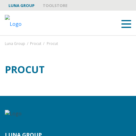
LUNA GROUP
TOOLSTORE
Luna Group
/
Procut
/
Procut
PROCUT
LUNA GROUP
LUNA GROUP YHTEISTYÖKUMPPANINA
TUOTEMERKIT
LUNA GROUP