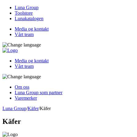
Luna Group
Toolstore
Lunakatalogen
Media og kontakt
Vårt team
Media og kontakt
Vårt team
Om oss
Luna Group som partner
Varemerker
Luna Group
/
Käfer
/
Käfer
Käfer