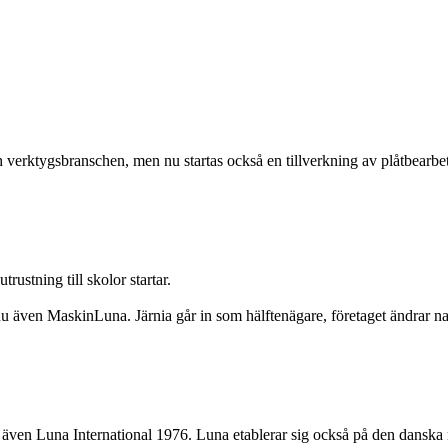
och verktygsbranschen, men nu startas också en tillverkning av plåtbearb
ustning till skolor startar.
u även MaskinLuna. Järnia går in som hälftenägare, företaget ändrar n
s även Luna International 1976. Luna etablerar sig också på den danska