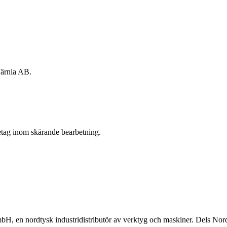
Järnia AB.
etag inom skärande bearbetning.
H, en nordtysk industridistributör av verktyg och maskiner. Dels Nor