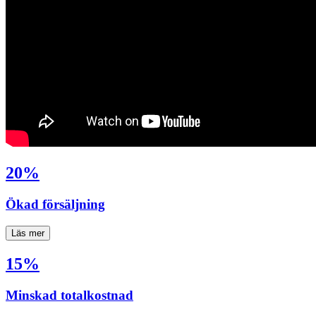
20%
Ökad försäljning
Läs mer
15%
Minskad totalkostnad